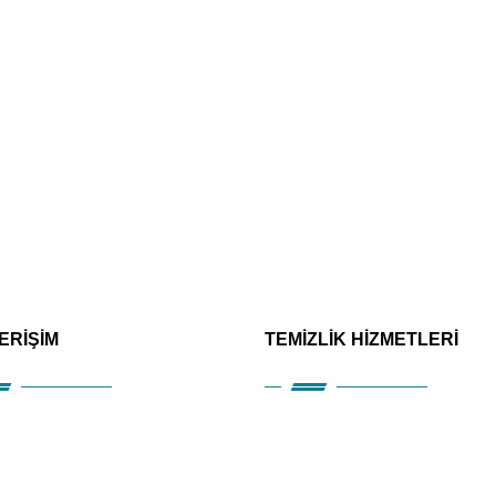
 ERİŞİM
TEMİZLİK HİZMETLERİ
msal
Alanya Ofis Temizliği
etler
Alanya Villa Temizliği