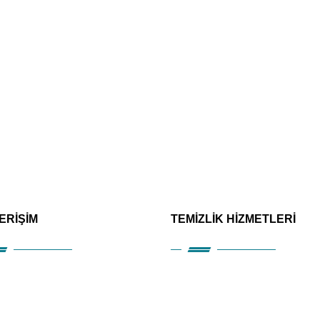
 ERİŞİM
TEMİZLİK HİZMETLERİ
msal
Alanya Ofis Temizliği
etler
Alanya Villa Temizliği