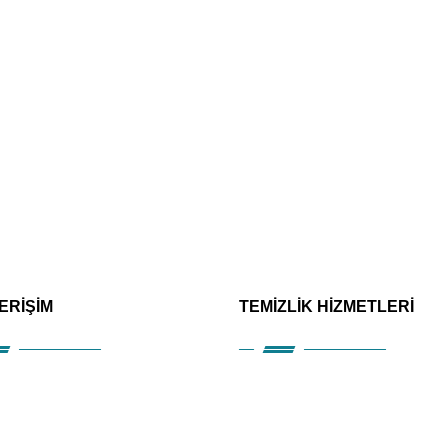
 ERİŞİM
TEMİZLİK HİZMETLERİ
msal
Alanya Ofis Temizliği
etler
Alanya Villa Temizliği