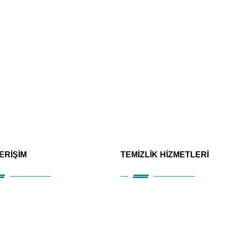
 ERİŞİM
TEMİZLİK HİZMETLERİ
msal
Alanya Ofis Temizliği
etler
Alanya Villa Temizliği