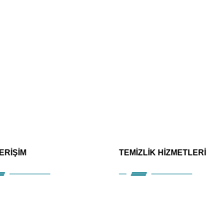
 ERİŞİM
TEMİZLİK HİZMETLERİ
msal
Alanya Ofis Temizliği
etler
Alanya Villa Temizliği